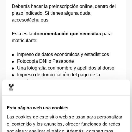
Deberás hacer la preinscripción online, dentro del
plazo indicado
. Si tienes alguna duda:
acceso@ehu.eus
Esta es la
documentación que necesitas
para
matricularte:
Impreso de datos económicos y estadísticos
Fotocopia DNI o Pasaporte
Una fotografía con nombre y apellidos al dorso
Impreso de domiciliación del pago de la
matrícula
Documento que acredite el derecho a la
reducción o exención de los precios públicos de
matrícula, de acuerdo con la correspondiente
Esta página web usa cookies
orden que apruebe el Gobierno Vasco, por la que
se fijan los precios a satisfacer por la prestación
Las cookies de este sitio web se usan para personalizar
de servicios académicos universitarios (personas
el contenido y los anuncios, ofrecer funciones de redes
discapacitadas, familias numerosas, víctimas de
sociales y analizar el tráfico. Además, compartimos