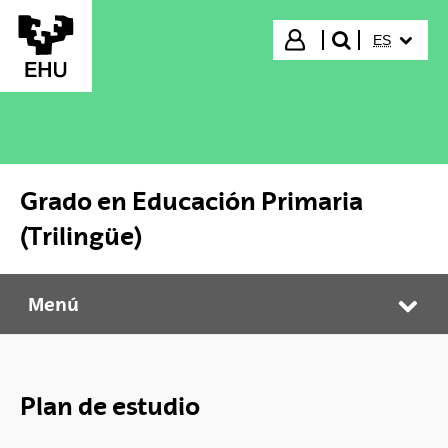
Saltar al contenido principal
IDIOMA S
Iniciar sesión
ES
buscar"
Grado en Educación Primaria
(Trilingüe)
Menú
Grado en Educación Primaria (Trilingüe)
Abr
Plan de estudio