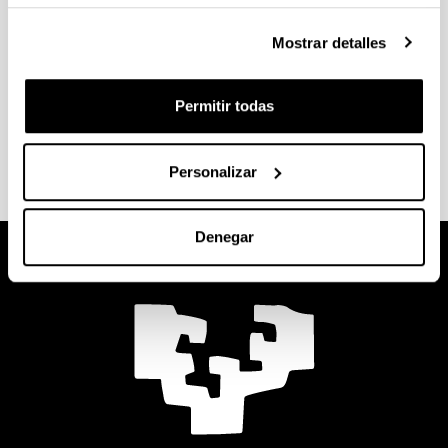
realizan en la fase final del plan de estudios. Para
Mostrar detalles
matricularte, antes deberás haber superado un
número concreto de créditos.
Permitir todas
Consulta la información sobre
inscripción, temas y
defensa
en la web de tu centro.
Personalizar
Denegar