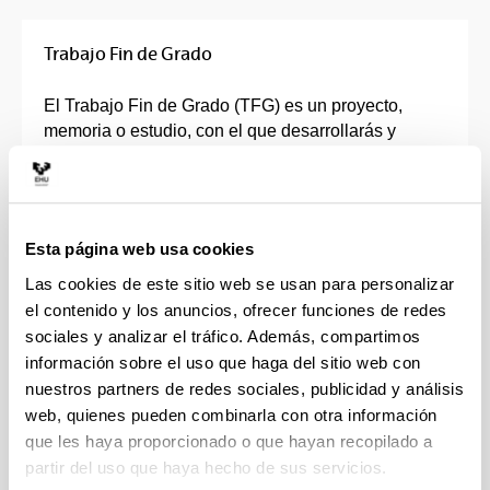
Trabajo Fin de Grado
El Trabajo Fin de Grado (TFG) es un proyecto,
memoria o estudio, con el que desarrollarás y
profundizarás de forma individual en los
contenidos, capacidades, competencias y
habilidades adquiridas en tu grado.
Esta página web usa cookies
Deberá ser un trabajo original, dónde pondrás en
práctica y se evaluarán todas las competencias que
Las cookies de este sitio web se usan para personalizar
has ido adquiriendo durante el Grado.
el contenido y los anuncios, ofrecer funciones de redes
sociales y analizar el tráfico. Además, compartimos
Tendrás un director o directora que te orientará en
información sobre el uso que haga del sitio web con
la elección de la línea de investigación y que
nuestros partners de redes sociales, publicidad y análisis
supervisará tu trabajo.
web, quienes pueden combinarla con otra información
que les haya proporcionado o que hayan recopilado a
El TFG consta de entre 6 y 30 créditos, en función
partir del uso que haya hecho de sus servicios.
de las características de cada Grado, que se