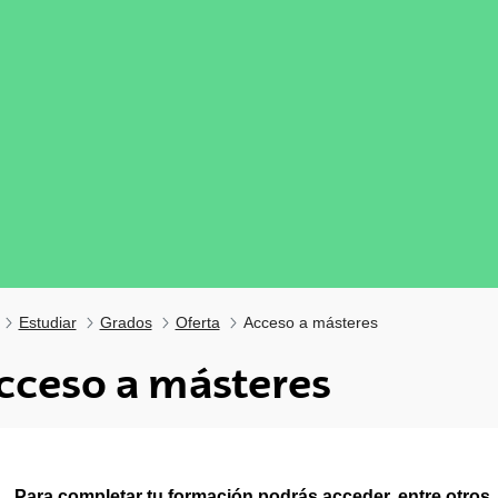
Estudiar
Grados
Oferta
Acceso a másteres
cceso a másteres
tar subpáginas
Para completar tu formación podrás acceder, entre otros,