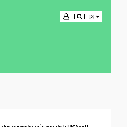
IDIOMA SELECCIO
Iniciar sesión
ES
buscar"
 a los siguientes másteres de la UPV/EHU: