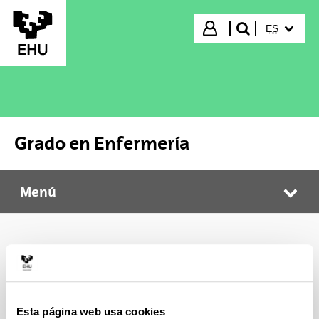
Saltar al contenido principal
IDIOMA S
Iniciar sesión
ES
buscar"
Grado en Enfermería
Menú
Grado en Enfermería
Abr
Plan de estudio
Esta página web usa cookies