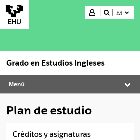
Saltar al contenido principal
IDIOMA S
Iniciar sesión
ES
buscar"
Grado en Estudios Ingleses
Menú
Grado en Estudios Ingleses
Abr
Plan de estudio
Créditos y asignaturas