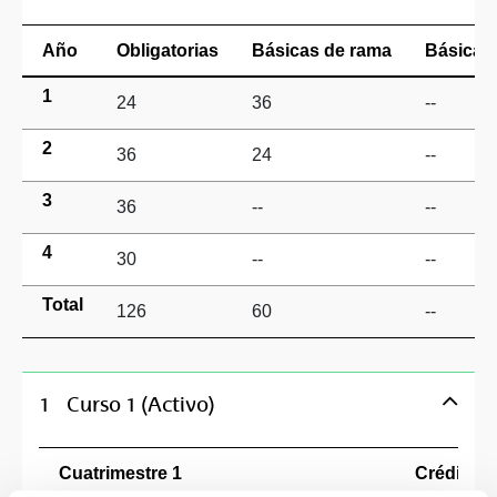
Año
Obligatorias
Básicas de rama
Básicas 
1
24
36
--
2
36
24
--
3
36
--
--
4
30
--
--
Total
126
60
--
1
Curso 1 (Activo)
Cuatrimestre 1
Créditos