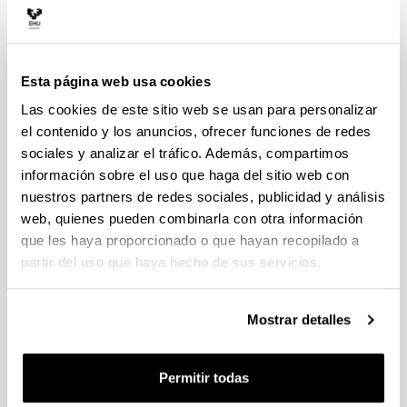
Expresión Oral y Escrita I en Lengua A
6
Inglés oral
6
Esta página web usa cookies
Lengua Inglesa I
6
Las cookies de este sitio web se usan para personalizar
el contenido y los anuncios, ofrecer funciones de redes
Lingüística I
6
sociales y analizar el tráfico. Además, compartimos
información sobre el uso que haga del sitio web con
Literatura Greco-Latina
6
nuestros partners de redes sociales, publicidad y análisis
web, quienes pueden combinarla con otra información
Cuatrimestre 2
Cr
que les haya proporcionado o que hayan recopilado a
partir del uso que haya hecho de sus servicios.
El Inglés en el Mundo
Expresión Oral y Escrita II en Lengua A
Mostrar detalles
Introducción a la Literatura en Lengua Inglesa
Permitir todas
Lengua Inglesa II