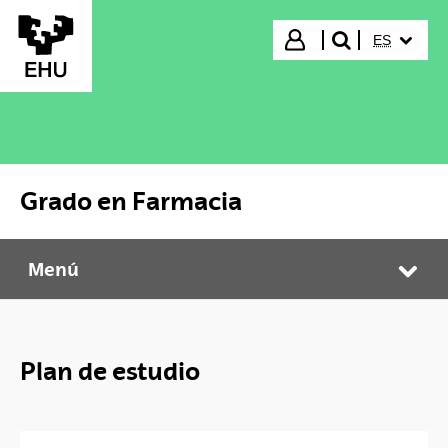
Saltar al contenido principal
IDIOMA S
Iniciar sesión
ES
buscar"
Grado en Farmacia
Menú
Grado en Farmacia
Abr
Plan de estudio