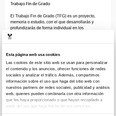
Trabajo Fin de Grado
El Trabajo Fin de Grado (TFG) es un proyecto,
memoria o estudio, con el que desarrollarás y
profundizarás de forma individual en los
contenidos, capacidades, competencias y
habilidades adquiridas en tu grado.
Deberá ser un trabajo original, dónde pondrás en
Esta página web usa cookies
práctica y se evaluarán todas las competencias que
Las cookies de este sitio web se usan para personalizar
has ido adquiriendo durante el Grado.
el contenido y los anuncios, ofrecer funciones de redes
sociales y analizar el tráfico. Además, compartimos
Tendrás un director o directora que te orientará en
información sobre el uso que haga del sitio web con
la elección de la línea de investigación y que
nuestros partners de redes sociales, publicidad y análisis
supervisará tu trabajo.
web, quienes pueden combinarla con otra información
que les haya proporcionado o que hayan recopilado a
El TFG consta de entre 6 y 30 créditos, en función
de las características de cada Grado, que se
partir del uso que haya hecho de sus servicios.
realizan en la fase final del plan de estudios. Para