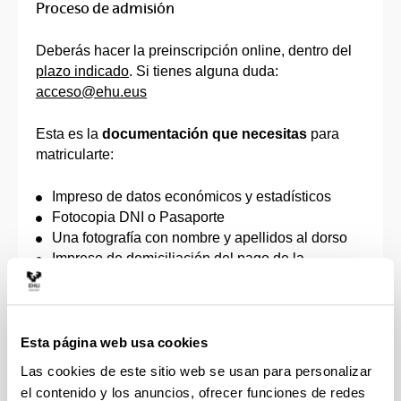
Proceso de admisión
Deberás hacer la preinscripción online, dentro del
plazo indicado
. Si tienes alguna duda:
acceso@ehu.eus
Esta es la
documentación que necesitas
para
matricularte:
Impreso de datos económicos y estadísticos
Fotocopia DNI o Pasaporte
Una fotografía con nombre y apellidos al dorso
Impreso de domiciliación del pago de la
matrícula
Documento que acredite el derecho a la
reducción o exención de los precios públicos de
matrícula, de acuerdo con la correspondiente
Esta página web usa cookies
orden que apruebe el Gobierno Vasco, por la que
Las cookies de este sitio web se usan para personalizar
se fijan los precios a satisfacer por la prestación
el contenido y los anuncios, ofrecer funciones de redes