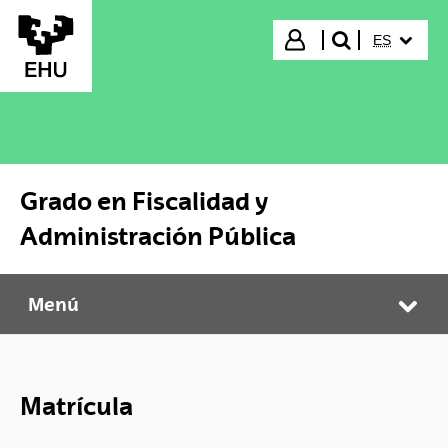
Saltar al contenido principal
IDIOMA S
Iniciar sesión
ES
buscar"
Grado en Fiscalidad y
Administración Pública
Menú
Grado en Fiscalidad y Administración Pública
Abr
Matrícula