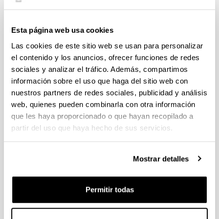
Lekue Gallano, Jose Antonio
Esta página web usa cookies
Llano Castresana, Oihane
Las cookies de este sitio web se usan para personalizar
Lopez De Munain Berganzo, Aranatze
el contenido y los anuncios, ofrecer funciones de redes
sociales y analizar el tráfico. Además, compartimos
Lopez Picado, Amanda
información sobre el uso que haga del sitio web con
nuestros partners de redes sociales, publicidad y análisis
Martin Garechana, Imanol
web, quienes pueden combinarla con otra información
que les haya proporcionado o que hayan recopilado a
Martin Odriozola, Aitor
partir del uso que haya hecho de sus servicios.
Monasterio Cuenca, Xabier
Mostrar detalles
Neches Arrieta, Leyre
Nieva Zuluaga, Ane
Permitir todas
Ordoñez Torres, Estibaliz