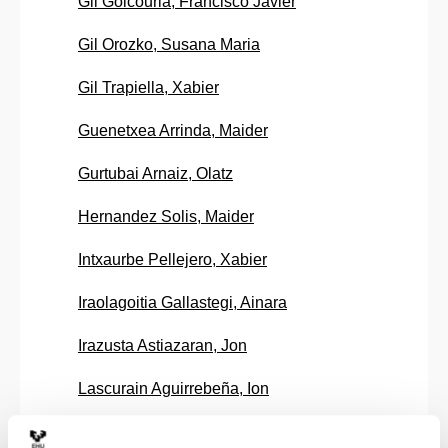
Gil Goicouria, Francisco Javier
Gil Orozko, Susana Maria
Gil Trapiella, Xabier
Guenetxea Arrinda, Maider
Gurtubai Arnaiz, Olatz
Hernandez Solis, Maider
Intxaurbe Pellejero, Xabier
Iraolagoitia Gallastegi, Ainara
Irazusta Astiazaran, Jon
Lascurain Aguirrebeña, Ion
Lejonagoitia Garmendia, Maite