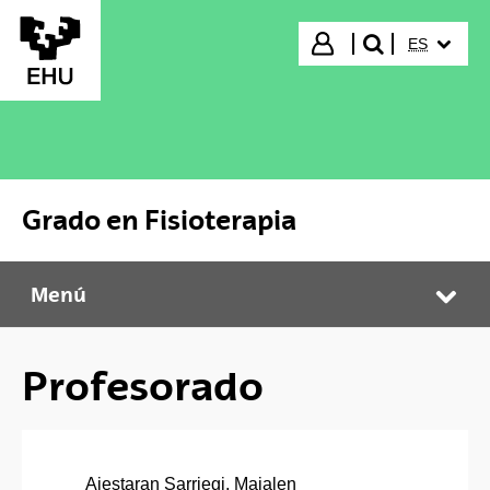
Saltar al contenido principal
IDIOMA S
Iniciar sesión
ES
buscar"
Grado en Fisioterapia
Menú
Grado en Fisioterapia
Abr
Profesorado
Aiestaran Sarriegi, Maialen