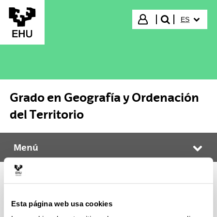
Saltar al contenido principal
IDIOMA S
Iniciar sesión
ES
buscar"
Grado en Geografía y Ordenación
del Territorio
Menú
Grado en Geografía y Ordenación del Territorio
Abr
Calendario y exámenes
Esta página web usa cookies