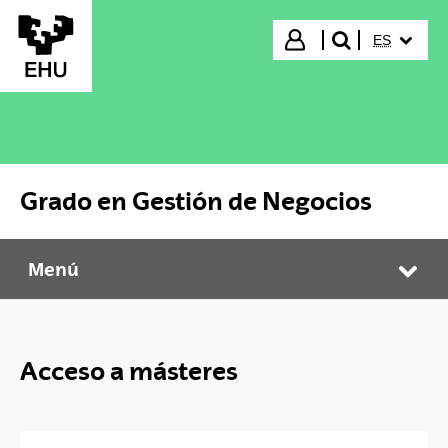
Saltar al contenido principal
IDIOMA S
Iniciar sesión
ES
buscar"
Grado en Gestión de Negocios
Menú
Grado en Gestión de Negocios
Abr
Acceso a másteres