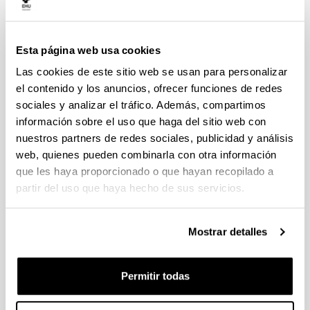
Desarrollo y Cooperación Internacional
Enología innovadora
Globalización y Desarrollo
Esta página web usa cookies
Arte Contemporáneo Tecnológico y Performativo
Las cookies de este sitio web se usan para personalizar
Dirección de Proyectos
el contenido y los anuncios, ofrecer funciones de redes
Estudios Feministas y de Género
sociales y analizar el tráfico. Además, compartimos
Másteres propios
información sobre el uso que haga del sitio web con
nuestros partners de redes sociales, publicidad y análisis
Dirección y Gestión de Empresas (Executive
web, quienes pueden combinarla con otra información
MBA)
que les haya proporcionado o que hayan recopilado a
Digital Management & ERP: Gestión de la
partir del uso que haya hecho de sus servicios.
Empresa 4.0
Emprendimiento y Dirección de Empresas (MBA
e3)
Mostrar detalles
Igualdad de Mujeres y Hombres: Agentes de
Igualdad
Medio Ambiente, Sostenibilidad y ODS
Permitir todas
Cooperación Internacional y Educación
Emancipadora