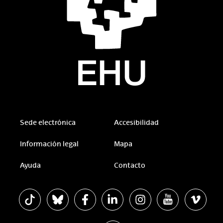
Sede electrónica
Accesibilidad
Información legal
Mapa
Ayuda
Contacto
La EHU en Tiktok
La EHU en Bluesky
La EHU en Facebook
La EHU en Linkedin
La EHU en Instagram
La EHU en Youtu
La EHU 