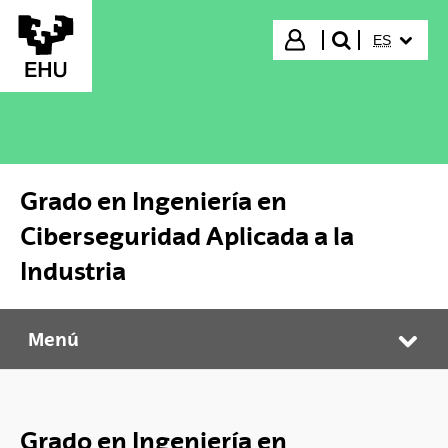
Saltar al contenido principal
IDIOMA S
Iniciar sesión
ES
buscar"
Grado en Ingeniería en
Ciberseguridad Aplicada a la
Industria
Menú
Grado en Ingeniería en Ciberseguridad Aplicada a la Industria
Abr
Grado en Ingeniería en