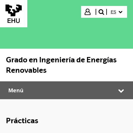
Saltar al contenido principal
IDIOMA S
Iniciar sesión
ES
buscar"
Grado en Ingeniería de Energías
Renovables
Menú
Grado en Ingeniería de Energías Renovables
Abr
Prácticas