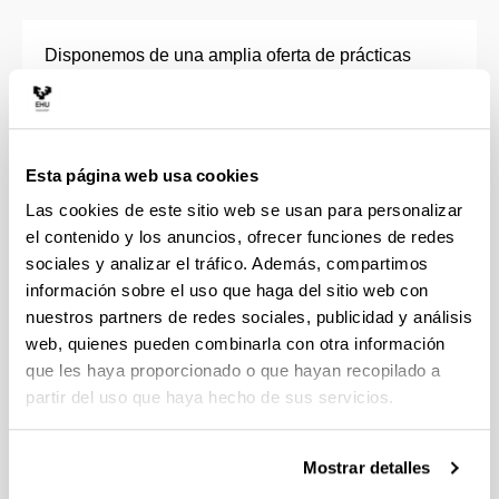
Disponemos de una amplia oferta de prácticas
mediante convenios con empresas e instituciones
que, si quieres, podrás convalidar por asignaturas
optativas hasta un máximo de 24 ECTS en los
Grados Industriales, 18 ECTS en Ingeniería Civil y
Esta página web usa cookies
27 ECTS en Arquitectura Técnica.
Las cookies de este sitio web se usan para personalizar
El programa de prácticas persigue que el alumnado
el contenido y los anuncios, ofrecer funciones de redes
alcance una formación universitaria integral y que
sociales y analizar el tráfico. Además, compartimos
tenga contacto con la realidad profesional antes de
información sobre el uso que haga del sitio web con
terminar sus estudios. Está dirigido, principalmente,
nuestros partners de redes sociales, publicidad y análisis
al alumnado de último curso y también permite que
web, quienes pueden combinarla con otra información
realices el Trabajo Fin de Grado participando en un
que les haya proporcionado o que hayan recopilado a
proyecto real propuesto por la empresa.
partir del uso que haya hecho de sus servicios.
Infórmate de las
prácticas externas voluntarias
que
te ofrecemos en el Grado en Ingeniería de Energías
Mostrar detalles
Renovables.