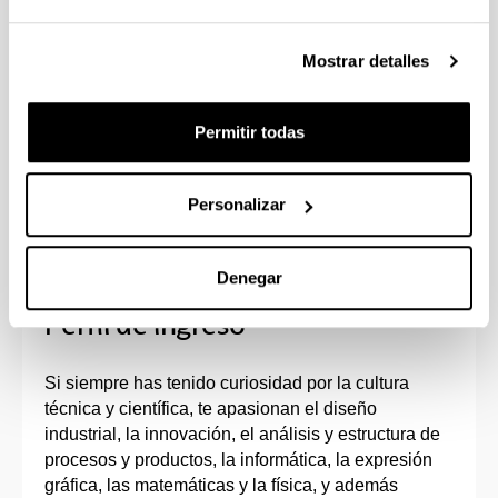
NOTA DE CORTE
Se realizará una prueba específica de acceso, para
Mostrar detalles
la admisión se tendrá en cuenta el 30% del
resultado de la EAU y el 70% de la prueba
específica
Permitir todas
PLAZAS OFERTADAS
50 plazas con prueba de acceso
Personalizar
Denegar
Perfil de ingreso
Si siempre has tenido curiosidad por la cultura
técnica y científica, te apasionan el diseño
industrial, la innovación, el análisis y estructura de
procesos y productos, la informática, la expresión
gráfica, las matemáticas y la física, y además