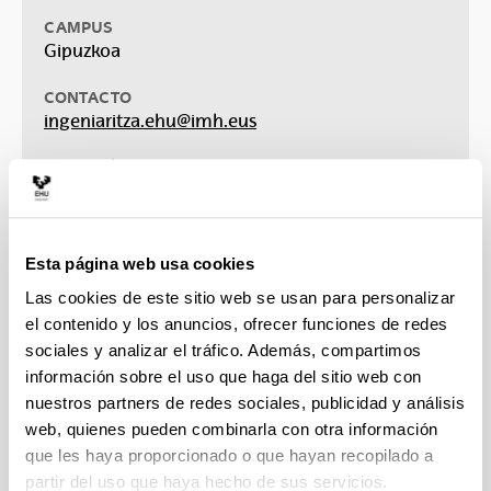
CAMPUS
Gipuzkoa
CONTACTO
ingeniaritza.ehu@imh.eus
DURACIÓN
4 años
NÚMERO DE CRÉDITOS
240 créditos
ECTS
Esta página web usa cookies
Las cookies de este sitio web se usan para personalizar
IDIOMAS
el contenido y los anuncios, ofrecer funciones de redes
Euskera, inglés, castellano
sociales y analizar el tráfico. Además, compartimos
información sobre el uso que haga del sitio web con
TIPO DE DOCENCIA
Grado presencial
nuestros partners de redes sociales, publicidad y análisis
web, quienes pueden combinarla con otra información
PRECIO POR CRÉDITO EN 1ª MATRÍCULA
que les haya proporcionado o que hayan recopilado a
112 €
partir del uso que haya hecho de sus servicios.