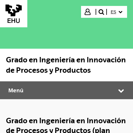
Saltar al contenido principal
IDIOMA S
Iniciar sesión
ES
buscar"
Grado en Ingeniería en Innovación
de Procesos y Productos
Menú
Grado en Ingeniería en Innovación de Procesos y Productos
Abr
Grado en Ingeniería en Innovación
de Procesos y Productos (plan