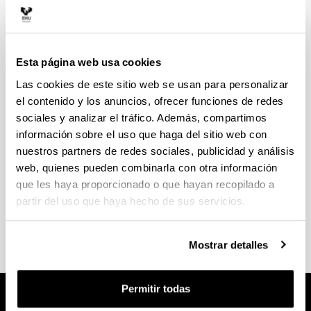
Existe la posibilidad de realizar una movilidad en el
Esta página web usa cookies
1er semestre del 4º curso. Se podrá elegir entre dos
Las cookies de este sitio web se usan para personalizar
opciones:
el contenido y los anuncios, ofrecer funciones de redes
sociales y analizar el tráfico. Además, compartimos
Periodo de prácticas en una empresa/entidad
información sobre el uso que haga del sitio web con
extranjera (10-12 semanas de estancia).
nuestros partners de redes sociales, publicidad y análisis
Seis meses de estancia académica en una
web, quienes pueden combinarla con otra información
universidad que tenga convenio con la Escuela
que les haya proporcionado o que hayan recopilado a
de Ingeniería Dual.
partir del uso que haya hecho de sus servicios.
Más información detallada
.
Mostrar detalles
Permitir todas