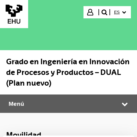
Saltar al contenido principal
IDIOMA S
Iniciar sesión
ES
buscar"
Grado en Ingeniería en Innovación
de Procesos y Productos – DUAL
(Plan nuevo)
Menú
Grado en Ingeniería en Innovación de Procesos y Productos – DUAL (Plan nuevo)
Abr
Movilidad