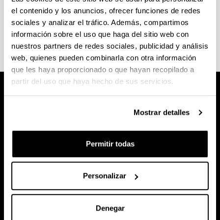
Consulta el
calendario académico
y las
fechas de
el contenido y los anuncios, ofrecer funciones de redes
exámenes
en la web de la Escuela Universitaria de
sociales y analizar el tráfico. Además, compartimos
Ingeniería de Vitoria-Gasteiz.
información sobre el uso que haga del sitio web con
nuestros partners de redes sociales, publicidad y análisis
web, quienes pueden combinarla con otra información
que les haya proporcionado o que hayan recopilado a
partir del uso que haya hecho de sus servicios.
Mostrar detalles
Permitir todas
Personalizar
Denegar