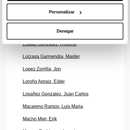
Lata Perez, Jesus Maria
Personalizar
Legarra Saez, Estibaliz
Denegar
Lejardi Meavebasterrechea, Ainhoa
Lobato Gonzalez, Roberto
Loizaga Garmendia, Maider
Lopez Zorrilla, Jon
Loroño Apraiz, Eider
Losañez Gonzalez, Juan Carlos
Macareno Ramos, Luis Maria
Macho Mier, Erik