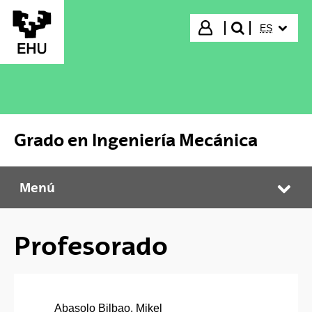
Saltar al contenido principal
IDIOMA S
Iniciar sesión
ES
buscar"
Grado en Ingeniería Mecánica
Menú
Grado en Ingeniería Mecánica
Abr
Profesorado
Abasolo Bilbao, Mikel