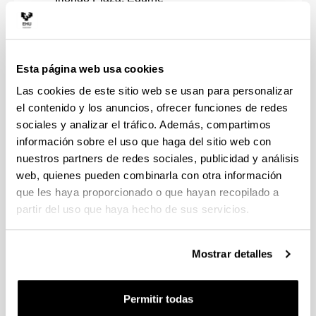
Iturrondobeitia Ellacuria, Maider
Izquierdo Aramburu, Borja
Esta página web usa cookies
Jimbert Lacha, Pedro Jose
Las cookies de este sitio web se usan para personalizar
el contenido y los anuncios, ofrecer funciones de redes
Jorge Fernandez, Richard
sociales y analizar el tráfico. Además, compartimos
información sobre el uso que haga del sitio web con
Juanes Garcia, Francisco Javier
nuestros partners de redes sociales, publicidad y análisis
web, quienes pueden combinarla con otra información
Kaltzakorta Arantzamendi, Idurre
que les haya proporcionado o que hayan recopilado a
partir del uso que haya hecho de sus servicios.
Laraudogoitia Alzaga, Juan Esteban
Larrañaga Etxabe, Xabier
Mostrar detalles
Larrinaga Alonso, Pello
Permitir todas
Larrucea Uriarte, Xabier