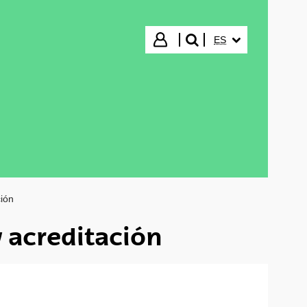
IDIOMA SELECCIO
Iniciar sesión
ES
buscar"
ción
y acreditación