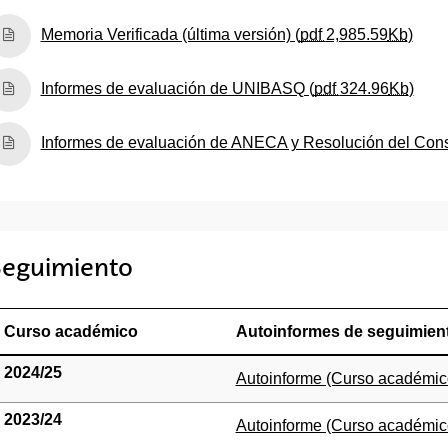
(Abre una nueva ventana)
Memoria Verificada (última versión) (
pdf
2,985.59
Kb
)
(Abre una nueva ventana)
Informes de evaluación de UNIBASQ (
pdf
324.96
Kb
)
(Abre una nueva ventana)
Informes de evaluación de ANECA y Resolución del Cons
eguimiento
Curso académico
Autoinformes de seguimien
2024/25
(Abre una nueva ventana)
Autoinforme (Curso académic
2023/24
(Abre una nueva ventana)
Autoinforme (Curso académic