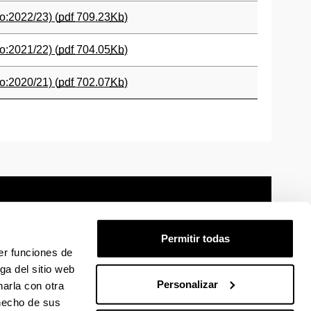
o:2022/23) (
pdf
709.23
Kb
)
o:2021/22) (
pdf
704.05
Kb
)
o:2020/21) (
pdf
702.07
Kb
)
Permitir todas
er funciones de
mación legal
Mapa
Ayuda
Contacto
ga del sitio web
Personalizar
arla con otra
 hecho de sus
 en Facebook
La EHU en Linkedin
La EHU en Instagram
La EHU en Youtube
La EHU en Vimeo
La EHU en Flickr