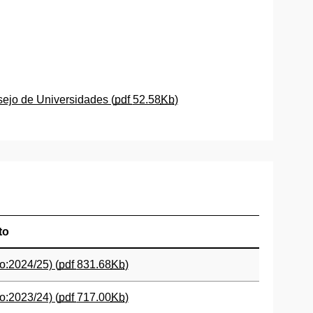
ejo de Universidades (
pdf
52.58
Kb
)
to
o:2024/25) (
pdf
831.68
Kb
)
o:2023/24) (
pdf
717.00
Kb
)