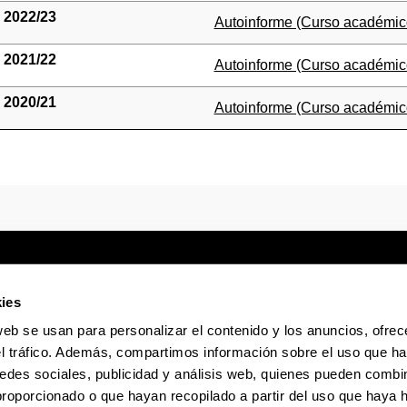
2022/23
(Abre una nueva ventana)
Autoinforme (Curso académic
2021/22
(Abre una nueva ventana)
Autoinforme (Curso académic
2020/21
(Abre una nueva ventana)
Autoinforme (Curso académic
ies
web se usan para personalizar el contenido y los anuncios, ofrec
Sede electrónica
Accesibilidad
Infor
el tráfico. Además, compartimos información sobre el uso que ha
edes sociales, publicidad y análisis web, quienes pueden combin
proporcionado o que hayan recopilado a partir del uso que haya
La EHU en Tiktok
La EHU en Bluesky
La EHU