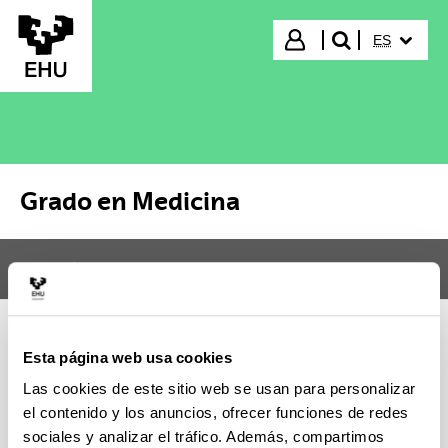
Saltar al contenido principal
IDIOMA S
Iniciar sesión
ES
buscar"
Grado en Medicina
Menú
Grado en Medicina
Abr
No ha sido posible cargar el contenido, inténtelo más
Esta página web usa cookies
tarde. En caso de que el problema persista contacte
Las cookies de este sitio web se usan para personalizar
con el CAU (Tlf: 946014400 / Email: cau@ehu.eus /
el contenido y los anuncios, ofrecer funciones de redes
Web: https://lagun.ehu.eus).
sociales y analizar el tráfico. Además, compartimos