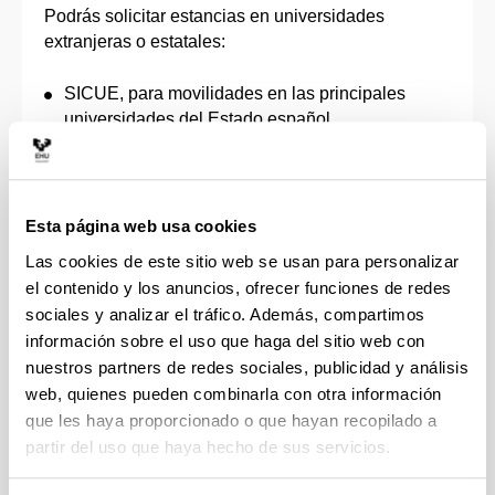
Podrás solicitar estancias en universidades
extranjeras o estatales:
SICUE, para movilidades en las principales
universidades del Estado español.
Erasmus +, para movilidades en universidades
europeas, como Alemania, Austria, Bélgica,
Francia, Italia, Portugal, Eslovenia, Noruega,
Suecia, entre otras.
Esta página web usa cookies
UPV-AL, para universidades de América Latina,
Las cookies de este sitio web se usan para personalizar
por ejemplo, Argentina, Brasil, Chile, México,
el contenido y los anuncios, ofrecer funciones de redes
Perú, Colombia, etc.
sociales y analizar el tráfico. Además, compartimos
Programa Otros Destinos, movilidad de estudios
información sobre el uso que haga del sitio web con
en universidades de EE.UU., Canadá, Puerto
nuestros partners de redes sociales, publicidad y análisis
Rico, Corea del Sur…
web, quienes pueden combinarla con otra información
En todos los programas de movilidad internacional,
que les haya proporcionado o que hayan recopilado a
tendrás la opción de estudiar en el idioma propio de
partir del uso que haya hecho de sus servicios.
la universidad de destino. En algunos casos será
necesario acreditar la competencia lingüística