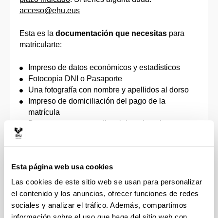
acceso@ehu.eus
Esta es la
documentación que necesitas
para
matricularte:
Impreso de datos económicos y estadísticos
Fotocopia DNI o Pasaporte
Una fotografía con nombre y apellidos al dorso
Impreso de domiciliación del pago de la
matrícula
Documento que acredite el derecho a la
reducción o exención de los precios públicos de
matrícula, de acuerdo con la correspondiente
orden que apruebe el Gobierno Vasco, por la que
Esta página web usa cookies
se fijan los precios a satisfacer por la prestación
de servicios académicos universitarios (personas
Las cookies de este sitio web se usan para personalizar
discapacitadas, familias numerosas, víctimas de
el contenido y los anuncios, ofrecer funciones de redes
actos terroristas, violencia de género u otras, con
sociales y analizar el tráfico. Además, compartimos
las condiciones que establezca la Orden de
información sobre el uso que haga del sitio web con