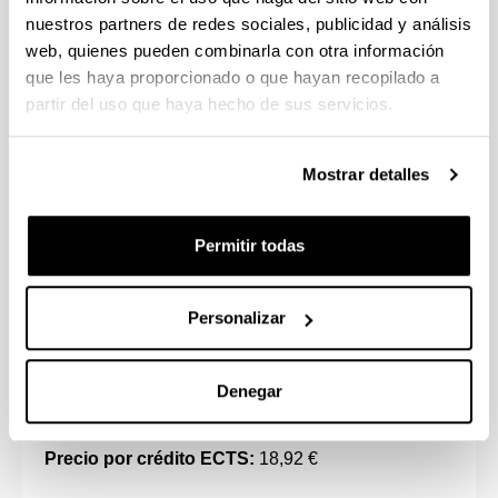
Precios Públicos para cada caso).
nuestros partners de redes sociales, publicidad y análisis
Impreso de solicitud de beca o resguardo de
web, quienes pueden combinarla con otra información
solicitud, si ésta se solicita.
que les haya proporcionado o que hayan recopilado a
Declaración de compromiso de comportamiento
partir del uso que haya hecho de sus servicios.
ético y honradez.
Consulta el
calendario de trámites
para el ingreso
Mostrar detalles
en la UPV/EHU.
Permitir todas
Precios, formas de pago y becas
Personalizar
A continuación se presentan los precios públicos
del presente curso para la primera matrícula del
Denegar
Grado en Medicina.
Precio por crédito ECTS:
18,92 €