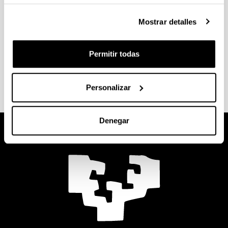
realizan en la fase final del plan de estudios. Para
Mostrar detalles
matricularte, antes deberás haber superado un
número concreto de créditos.
Permitir todas
Consulta la información sobre
inscripción, temas y
defensa
en la web de tu centro.
Personalizar
Denegar