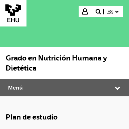
Saltar al contenido principal
IDIOMA S
Iniciar sesión
ES
buscar"
Grado en Nutrición Humana y
Dietética
Menú
Grado en Nutrición Humana y Dietética
Abr
Plan de estudio