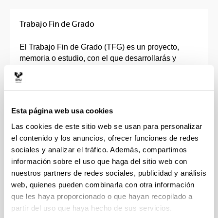
Trabajo Fin de Grado
El Trabajo Fin de Grado (TFG) es un proyecto,
memoria o estudio, con el que desarrollarás y
profundizarás de forma individual en los
contenidos, capacidades, competencias y
habilidades adquiridas en tu grado.
Esta página web usa cookies
Deberá ser un trabajo original, dónde pondrás en
práctica y se evaluarán todas las competencias que
Las cookies de este sitio web se usan para personalizar
has ido adquiriendo durante el Grado.
el contenido y los anuncios, ofrecer funciones de redes
sociales y analizar el tráfico. Además, compartimos
Tendrás un director o directora que te orientará en
información sobre el uso que haga del sitio web con
la elección de la línea de investigación y que
nuestros partners de redes sociales, publicidad y análisis
supervisará tu trabajo.
web, quienes pueden combinarla con otra información
que les haya proporcionado o que hayan recopilado a
El TFG consta de entre 6 y 30 créditos, en función
partir del uso que haya hecho de sus servicios.
de las características de cada Grado, que se