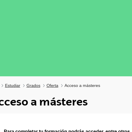
Estudiar
Grados
Oferta
Acceso a másteres
cceso a másteres
tar subpáginas
Para completar tu formación podrás acceder, entre otros,