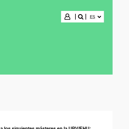
IDIOMA SELECCIO
Iniciar sesión
ES
buscar"
 a los siguientes másteres en la UPV/EHU: