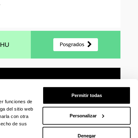
a
EHU
Posgrados
Permitir todas
er funciones de
mación legal
Mapa
Ayuda
Contacto
ga del sitio web
Personalizar
arla con otra
 en Facebook
La EHU en Linkedin
La EHU en Instagram
La EHU en Youtube
La EHU en Vimeo
La EHU en Flickr
 hecho de sus
Denegar