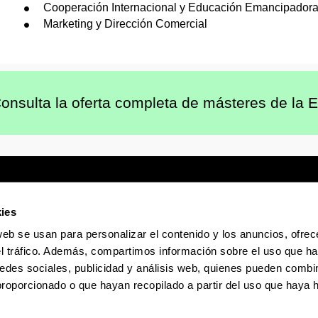
Cooperación Internacional y Educación Emancipador
Marketing y Dirección Comercial
onsulta la oferta completa de másteres de la 
ies
web se usan para personalizar el contenido y los anuncios, ofrec
Sede electrónica
Accesibilidad
Infor
el tráfico. Además, compartimos información sobre el uso que ha
edes sociales, publicidad y análisis web, quienes pueden combin
La EHU en Tiktok
La EHU en Bluesky
La EHU
proporcionado o que hayan recopilado a partir del uso que haya