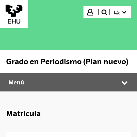
Saltar al contenido principal
IDIOMA S
Iniciar sesión
ES
buscar"
Grado en Periodismo (Plan nuevo)
Menú
Grado en Periodismo (Plan nuevo)
Abr
Matrícula