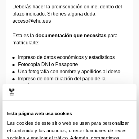
Deberás hacer la
preinscripción online
, dentro del
plazo indicado. Si tienes alguna duda:
acceso@ehu.eus
Esta es la
documentación que necesitas
para
matricularte:
Impreso de datos económicos y estadísticos
Fotocopia DNI o Pasaporte
Una fotografía con nombre y apellidos al dorso
Impreso de domiciliación del pago de la
matrícula
Documento que acredite el derecho a la
reducción o exención de los precios públicos de
matrícula, de acuerdo con la correspondiente
Esta página web usa cookies
orden que apruebe el Gobierno Vasco, por la que
se fijan los precios a satisfacer por la prestación
Las cookies de este sitio web se usan para personalizar
de servicios académicos universitarios (personas
el contenido y los anuncios, ofrecer funciones de redes
discapacitadas, familias numerosas víctimas de
sociales y analizar el tráfico. Además, compartimos