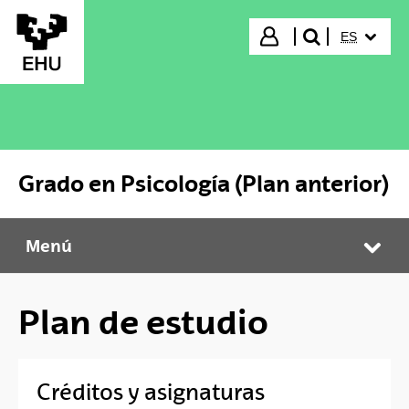
Saltar al contenido principal
IDIOMA S
Iniciar sesión
ES
buscar"
Grado en Psicología (Plan anterior)
Menú
Grado en Psicología (Plan anterior)
Abr
Plan de estudio
Créditos y asignaturas