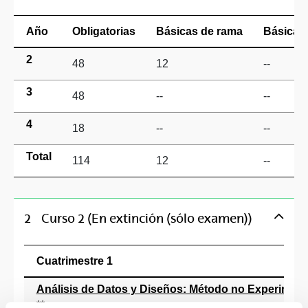
Año
Obligatorias
Básicas de rama
Básicas 
2
48
12
--
3
48
--
--
4
18
--
--
Total
114
12
--
2
Curso 2 (En extinción (sólo examen))
Cuatrimestre 1
Análisis de Datos y Diseños: Método no Experiment
**