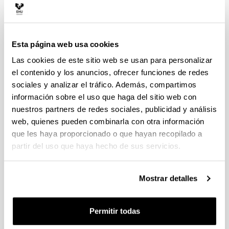
Emoción y Competencias Socioemocionales
**
Esta página web usa cookies
Memoria y Toma de Decisiones
**
Las cookies de este sitio web se usan para personalizar
el contenido y los anuncios, ofrecer funciones de redes
Psicología Fisiológica
sociales y analizar el tráfico. Además, compartimos
**
información sobre el uso que haga del sitio web con
Psicología del Desarrollo II
nuestros partners de redes sociales, publicidad y análisis
**
web, quienes pueden combinarla con otra información
que les haya proporcionado o que hayan recopilado a
Cuatrimestre 2
Créditos
Tipo
partir del uso que haya hecho de sus servicios.
Pensamiento y Lenguaje
6
Obligator
**
Mostrar detalles
Psicología de la Educación
6
Obligator
**
Permitir todas
Psicología de los Grupos
6
Obligator
**