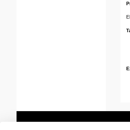
P
E
T
E