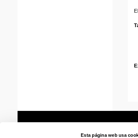
E
T
E
Esta página web usa cook