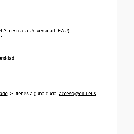
el Acceso a la Universidad (EAU)
r
ersidad
cado
. Si tienes alguna duda:
acceso@ehu.eus