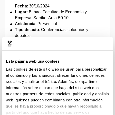
Fecha
: 30/10/2024
Lugar:
Bilbao. Facultad de Economía y
Empresa. Sarriko. Aula B0.10
Asistencia
: Presencial
Tipo de acto
: Conferencias, coloquios y
debates.
Información Complementaria:
El ganador o
ganadora será el o la representante de la
UPV/EHU en la Liga de Debate Universitario en
euskera que se celebrará el 29 de noviembre en
Esta página web usa cookies
el Parlamento de Vitoria-Gasteiz
Las cookies de este sitio web se usan para personalizar
Plazo para inscribirse
: hasta el 28 de octubre.
el contenido y los anuncios, ofrecer funciones de redes
Enlace:
https://docs.google.com/forms/d/e/1FAIp
sociales y analizar el tráfico. Además, compartimos
QLScq5U_z3XB_3Y4KgBZ94V-
información sobre el uso que haga del sitio web con
gQG85RphUo8o-t_1RuSm2KsXD8A/viewform
nuestros partners de redes sociales, publicidad y análisis
Contacto:
presidenciaadueee@gmail.com
web, quienes pueden combinarla con otra información
Organizadores:
EHU kultura con la
que les haya proporcionado o que hayan recopilado a
colaboración de ADUEEE.
Tema:
partir del uso que haya hecho de sus servicios.