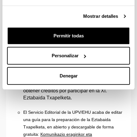
Para el debate entre grupos:
¿Los avances
tecnológicos podrán solucionar los
Mostrar detalles
problemas medioambientales?
Para el discurso individual:
La transmisión de
la cultura vasca
.
Permitir todas
Normativa
:
Discurso individual
Personalizar
Debate entre grupos
NOTAS:
Denegar
El estudiantado de la UPV/EHU puede
obtener créditos por participar en la XI.
Eztabaida Txapelketa.
El Servicio Editorial de la UPV/EHU acaba de editar
una guía para la preparación de la Eztabaida
Txapelketa, en abierto y descargable de forma
gratuita:
Komunikazio eraginkor eta