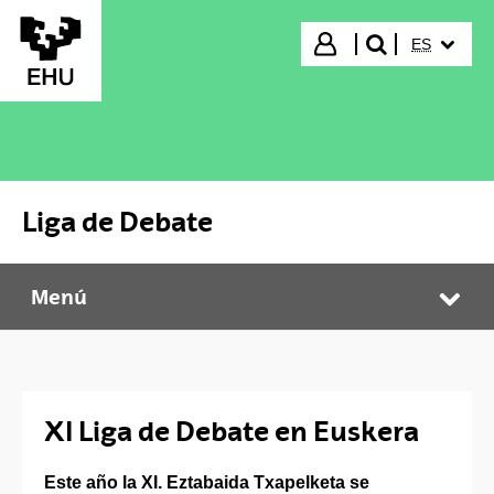
Saltar al contenido principal
IDIOMA S
Iniciar sesión
ES
buscar"
Liga de Debate
Menú
Liga de Debate
Abr
XI Liga de Debate en Euskera
Este año la XI. Eztabaida Txapelketa se