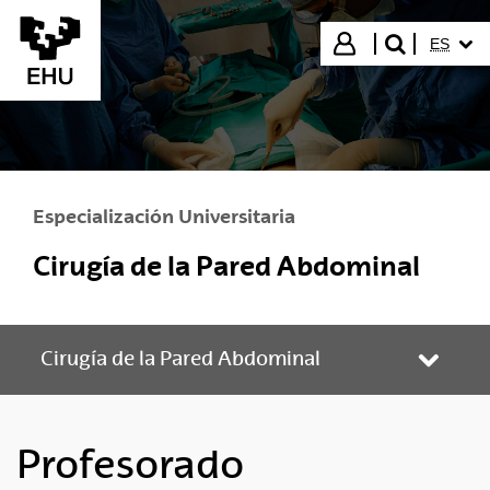
Saltar al contenido principal
IDIOMA
Iniciar sesión
ES
buscar"
Especialización Universitaria
Cirugía de la Pared Abdominal
Cirugía de la Pared Abdominal
Abrir/
Profesorado