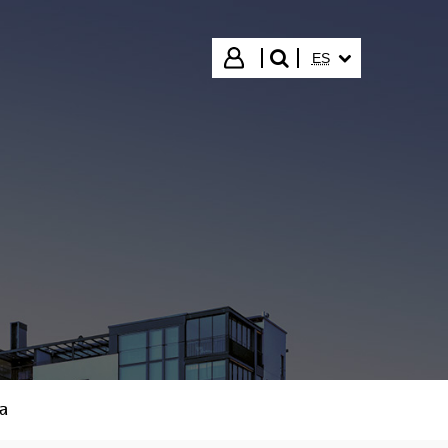
IDIOMA SELECCIO
Iniciar sesión
ES
buscar"
a