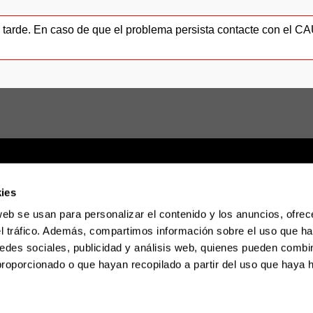
ás tarde. En caso de que el problema persista contacte con el 
ies
web se usan para personalizar el contenido y los anuncios, ofrec
Sede electrónica
Accesibilidad
Informac
el tráfico. Además, compartimos información sobre el uso que ha
edes sociales, publicidad y análisis web, quienes pueden combin
proporcionado o que hayan recopilado a partir del uso que haya
La EHU en Tiktok
La EHU en Blues
La EH