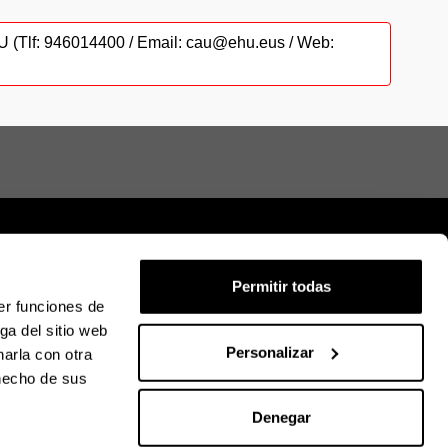
CAU (Tlf: 946014400 / Email: cau@ehu.eus / Web:
Permitir todas
er funciones de
ión legal
Mapa
Ayuda
Contacto
ga del sitio web
Personalizar
arla con otra
 hecho de sus
ky
U en Facebook
La EHU en Linkedin
La EHU en Instagram
La EHU en Youtube
La EHU en Vimeo
La EHU en Flickr
Denegar