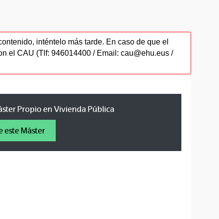
contenido, inténtelo más tarde. En caso de que el
on el CAU (Tlf: 946014400 / Email: cau@ehu.eus /
Máster Propio en Vivienda Pública
e este Máster