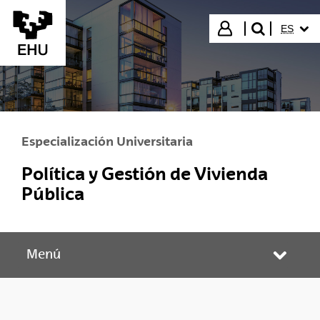
Saltar al contenido principal
IDIOMA
Iniciar sesión
ES
buscar"
Especialización Universitaria
Política y Gestión de Vivienda
Pública
Menú
Abrir/