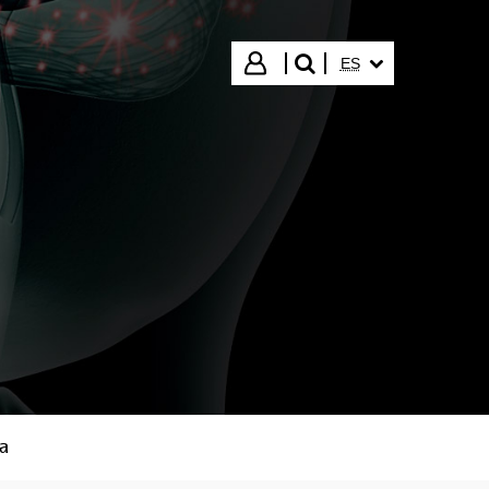
IDIOMA SELECCIO
Iniciar sesión
ES
buscar"
a