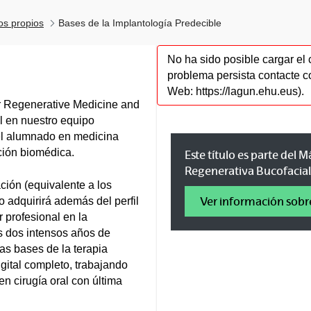
los propios
Bases de la Implantología Predecible
No ha sido posible cargar el 
problema persista contacte c
Web: https://lagun.ehu.eus).
or Regenerative Medicine and
al en nuestro equipo
 del alumnado en medicina
ción biomédica.
Este título es parte del
Regenerativa Bucofacial 
ación (equivalente a los
Ver información sobr
 adquirirá además del perfil
r profesional en la
os dos intensos años de
as bases de la terapia
igital completo, trabajando
en cirugía oral con última