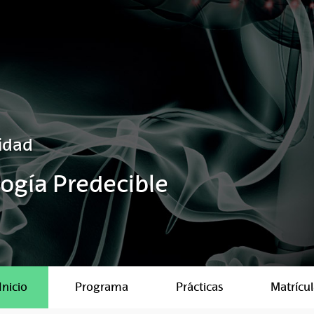
idad
logía Predecible
Inicio
Programa
Prácticas
Matrícul