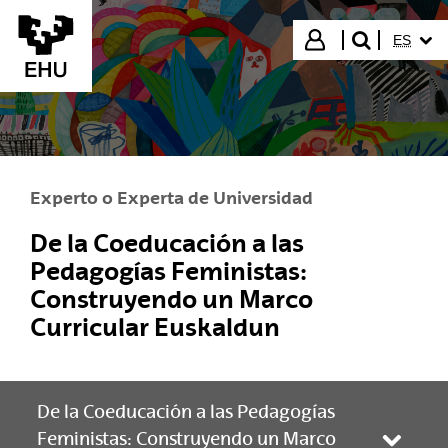
Saltar al contenido principal
IDIOMA
Iniciar sesión
ES
buscar"
Experto o Experta de Universidad
De la Coeducación a las
Pedagogías Feministas:
Construyendo un Marco
Curricular Euskaldun
De la Coeducación a las Pedagogías
Feministas: Construyendo un Marco
Abrir/