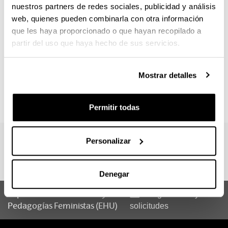
nuestros partners de redes sociales, publicidad y análisis
web, quienes pueden combinarla con otra información
Identificad el máster o posgrado que os resulta de
que les haya proporcionado o que hayan recopilado a
interés para ofertar las prácticas. Podéis
consultar aquí
partir del uso que haya hecho de sus servicios.
toda la oferta formativa
de másteres y posgrados
propios.
Mostrar detalles
Contactad con nosotros en el mail
profesorado.ensenanzaspropias@ehu.eus
para
acordar la elaboración de un convenio.
Permitir todas
Personalizar
Denegar
Experto en Coeducación y
Sugerencias y
Pedagogías Feministas (EHU)
solicitudes