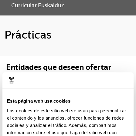
Curricular Euskaldun
Prácticas
Entidades que deseen ofertar
prácticas
Las prácticas académicas externas de la UPV/EHU
permiten al alumnado aplicar y complementar los
Esta página web usa cookies
conocimientos adquiridos en su formación académica.
Las cookies de este sitio web se usan para personalizar
el contenido y los anuncios, ofrecer funciones de redes
Si como empresa o institución estáis interesados en
sociales y analizar el tráfico. Además, compartimos
ofertar al alumnado de cualquier máster o posgrado la
información sobre el uso que haga del sitio web con
realización de prácticas en vuestra empresa/institución: