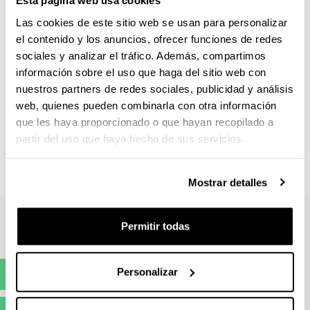
Esta página web usa cookies
heterogéneos. Se valorará que el candidato
candidata cuente con un proyecto/idea empresarial
Las cookies de este sitio web se usan para personalizar
propia a desarrollar, teniendo prioridad de acceso el
el contenido y los anuncios, ofrecer funciones de redes
alumnado que cuente con una formación universitaria
sociales y analizar el tráfico. Además, compartimos
en áreas de conocimiento no afines o no relacionadas
información sobre el uso que haga del sitio web con
con la economía y empresa.
nuestros partners de redes sociales, publicidad y análisis
web, quienes pueden combinarla con otra información
Criterios de selección
que les haya proporcionado o que hayan recopilado a
partir del uso que haya hecho de sus servicios.
Curriculum Vitae: 60 %
Entrevista: 40 %
Mostrar detalles
Permitir todas
Personalizar
Preinscripción
(Abre una nueva ventana)