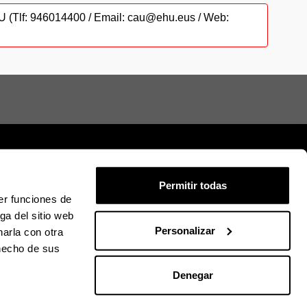
CAU (Tlf: 946014400 / Email: cau@ehu.eus / Web:
Permitir todas
er funciones de
ión legal
Mapa
Ayuda
Contacto
ga del sitio web
Personalizar
arla con otra
 hecho de sus
ky
U en Facebook
La EHU en Linkedin
La EHU en Instagram
La EHU en Youtube
La EHU en Vimeo
La EHU en Flickr
Denegar