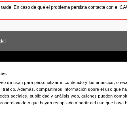
ás tarde. En caso de que el problema persista contacte con el 
ial
ies
web se usan para personalizar el contenido y los anuncios, ofrec
Sede electrónica
Accesibilidad
Informac
el tráfico. Además, compartimos información sobre el uso que ha
edes sociales, publicidad y análisis web, quienes pueden combin
proporcionado o que hayan recopilado a partir del uso que haya
La EHU en Tiktok
La EHU en Blues
La EH