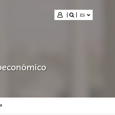
IDIOMA SELECCIO
Iniciar sesión
ES
buscar"
cioeconómico
a