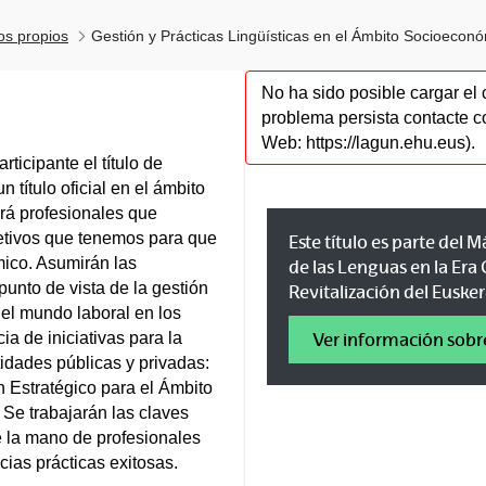
los propios
Gestión y Prácticas Lingüísticas en el Ámbito Socioecon
No ha sido posible cargar el 
problema persista contacte c
Web: https://lagun.ehu.eus).
ticipante el título de
 título oficial en el ámbito
rá profesionales que
tivos que tenemos para que
Este título es parte del
ico. Asumirán las
de las Lenguas en la Era 
unto de vista de la gestión
Revitalización del Euske
 el mundo laboral en los
ia de iniciativas para la
Ver información sobr
idades públicas y privadas:
Estratégico para el Ámbito
 trabajarán las claves
 la mano de profesionales
ias prácticas exitosas.