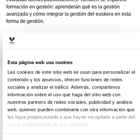
formación en gestión: aprenderán qué es la gestión
avanzada y cómo integrar la gestión del euskera en esta
forma de gestión.
Esta página web usa cookies
Las cookies de este sitio web se usan para personalizar el
4 RAZONES PARA ELEGIR ESTE
contenido y los anuncios, ofrecer funciones de redes
sociales y analizar el tráfico. Además, compartimos
TÍTULO
información sobre el uso que haga del sitio web con
nuestros partners de redes sociales, publicidad y análisis
Porque proporciona una formación que no ofrece ningún
web, quienes pueden combinarla con otra información que
otro postgrado: en los proyectos de promoción de la
les haya proporcionado o que hayan recopilado a partir del
planificación y uso de las instituciones públicas, en los
uso que haya hecho de sus servicios.
planes socioeconómicos, en el ámbito de la
euskaldunización de adultos y en el ámbito no formal,