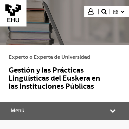
Saltar al contenido principal
IDIOMA
Iniciar sesión
ES
buscar"
Experto o Experta de Universidad
Gestión y las Prácticas
Lingüísticas del Euskera en
las Instituciones Públicas
Menú
Abrir/