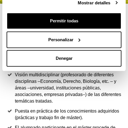
Mostrar detalles
4 RAZONES PARA ELEGIR ESTE
Permitir todas
TÍTULO
Te ofrecemos no sólo una formación de
Personalizar
conocimientos, sino también de motivaciones,
actitudes y valores para conseguir una solución a los
problemas de sostenibilidad existentes en nuestra
Denegar
sociedad.
Visión multidisciplinar (profesorado de diferentes
disciplinas –Economía, Derecho, Biología, etc. – y
áreas –universidad, instituciones públicas,
asociaciones, empresas privadas–) de las diferentes
temáticas tratadas.
Puesta en práctica de los conocimientos adquiridos
(prácticas y trabajo fin de máster).
El alumnado participante en el máster procede de