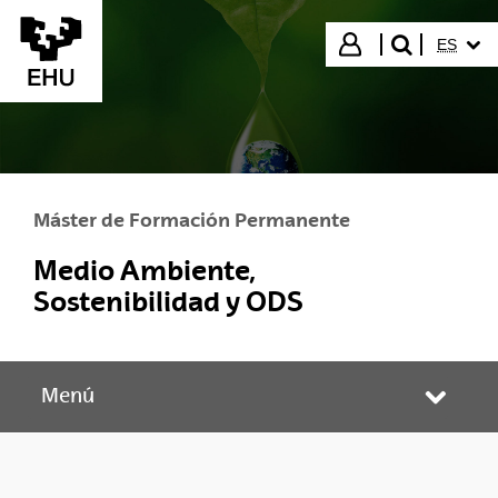
Saltar al contenido principal
IDIOMA
Iniciar sesión
ES
buscar"
Máster de Formación Permanente
Medio Ambiente,
Sostenibilidad y ODS
Menú
Abrir/