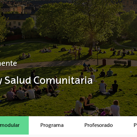
nente
y Salud Comunitaria
 modular
Programa
Profesorado
P