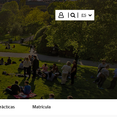
IDIOMA SELECCIO
Iniciar sesión
ES
buscar"
rácticas
Matrícula