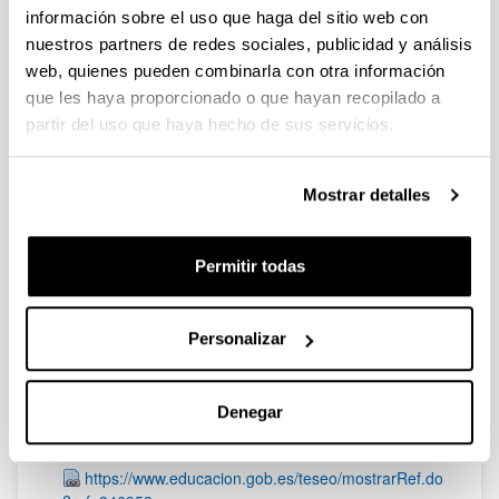
Organocatalítica Enantioselectiva
información sobre el uso que haga del sitio web con
nuestros partners de redes sociales, publicidad y análisis
Doctorando/a:
Iratxe Ugarriza Ojanguren
web, quienes pueden combinarla con otra información
que les haya proporcionado o que hayan recopilado a
Año:
2014
partir del uso que haya hecho de sus servicios.
Enlace con información adicional:
https://www.educacion.gob.es/teseo/mostrarRef.do
Mostrar detalles
?ref=1138818
Approaching to Sustainable
Permitir todas
Chemistry trough Organocatalytic
Cascade Reactions
Personalizar
Doctorando/a:
Jose Ignacio Martinez Fernandez
Año:
Denegar
2013
Enlace con información adicional:
https://www.educacion.gob.es/teseo/mostrarRef.do