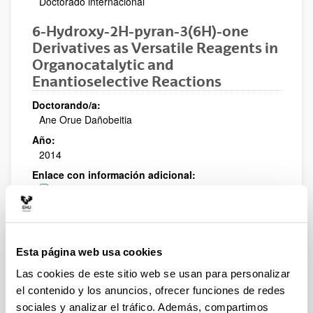
Doctorado internacional
6-Hydroxy-2H-pyran-3(6H)-one
Derivatives as Versatile Reagents in
Organocatalytic and
Enantioselective Reactions
Doctorando/a:
Ane Orue Dañobeitia
Año:
2014
Enlace con información adicional:
https://www.educacion.gob.es/teseo/mostrarRef.do
?ref=354432
Mención:
Doctorado internacional
Esta página web usa cookies
Una Aproximación a la Síntesis de
Las cookies de este sitio web se usan para personalizar
Inhibidores del Virus de la Hepatitis
el contenido y los anuncios, ofrecer funciones de redes
C via Cicloadición 1,3-Dipolar
sociales y analizar el tráfico. Además, compartimos