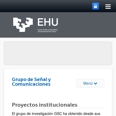
Abri
Saltar al contenido principal
me
prin
Grupo de Señal y
Abrir/cerrar m
Menú
Comunicaciones
Proyectos institucionales
El grupo de investigación GSC ha obtenido desde sus