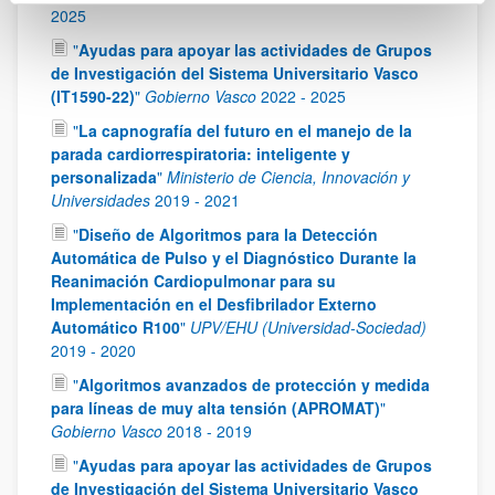
2025
"
Ayudas para apoyar las actividades de Grupos
de Investigación del Sistema Universitario Vasco
(IT1590-22)
"
Gobierno Vasco
2022
-
2025
"
La capnografía del futuro en el manejo de la
parada cardiorrespiratoria: inteligente y
personalizada
"
Ministerio de Ciencia, Innovación y
Universidades
2019
-
2021
"
Diseño de Algoritmos para la Detección
Automática de Pulso y el Diagnóstico Durante la
Reanimación Cardiopulmonar para su
Implementación en el Desfibrilador Externo
Automático R100
"
UPV/EHU (Universidad-Sociedad)
2019
-
2020
"
Algoritmos avanzados de protección y medida
para líneas de muy alta tensión (APROMAT)
"
Gobierno Vasco
2018
-
2019
"
Ayudas para apoyar las actividades de Grupos
de Investigación del Sistema Universitario Vasco