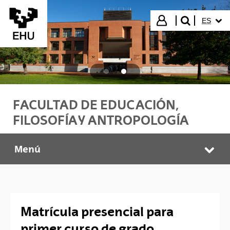
Saltar al contenido principal
IDIOMA
Iniciar sesión
ES
buscar"
FACULTAD DE EDUCACIÓN,
FILOSOFÍA Y ANTROPOLOGÍA
Menú
Trámites
Abr
Matrícula presencial para
primer curso de grado