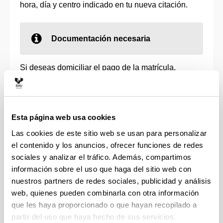
hora, día y centro indicado en tu nueva citación.
Documentación necesaria
Si deseas domiciliar el pago de la matrícula,
tendrás que acudir a la cita presencial con los datos
bancarios para poder informarlos en el momento de
realizar la matrícula. De lo contrario, tendrás que
seleccionar el pago con tarjeta/bizum/Mipago
Esta página web usa cookies
Wallet. Y, si quieres añadir posteriormente una
Las cookies de este sitio web se usan para personalizar
cuenta de domiciliación, tendrás que enviar un
el contenido y los anuncios, ofrecer funciones de redes
email a la Secretaría de HEFA II con el
impreso de
sociales y analizar el tráfico. Además, compartimos
domiciliación del pago
(pdf, 75 Kb) rellenado y
información sobre el uso que haga del sitio web con
firmado.
nuestros partners de redes sociales, publicidad y análisis
web, quienes pueden combinarla con otra información
El resto de documentación necesaria para
que les haya proporcionado o que hayan recopilado a
formalizar la matrícula tendrás que subirla en el
partir del uso que haya hecho de sus servicios.
plazo de 10 días posteriores a la realización de la