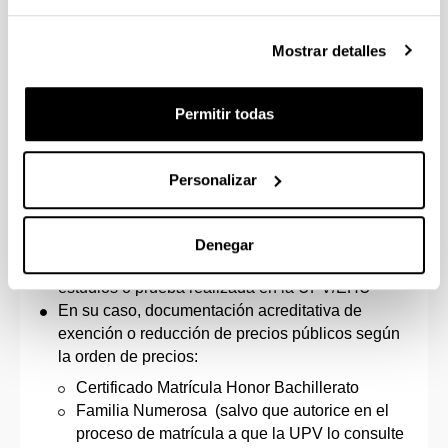
matrícula a la
aplicación informática de la
UPV/EHU (GAUR)
, accediendo a tu perfil de
Mostrar detalles
estudiante, en la carpeta de “Matrículas” en la rama
“Documentación a aportar para la matrícula”:
Permitir todas
Fotografía necesaria para obtener el carné de
estudiante.
D.N.I / Documento acreditativo de identidad
Personalizar
Fotocopia compulsada, copia con CSV, o
fotocopia y original de la certificación académica
personal de la prueba o estudios que te han
Denegar
dado acceso a la universidad excepto para los
estudios o prueba realizada en la UPV/EHU
En su caso, documentación acreditativa de
exención o reducción de precios públicos según
la orden de precios:
Certificado Matrícula Honor Bachillerato
Familia Numerosa (salvo que autorice en el
proceso de matrícula a que la UPV lo consulte