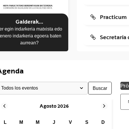
Practicum
tar subpáginas
Galderak...
er egin indarkeria matxista edo
enero indarkeria egoera baten
Secretaría 
aurrean?
Agenda
elecciona el tipo de evento
Pr
Buscar
Agosto 2026
L
M
M
J
V
S
D