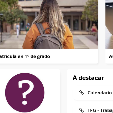
tar subpáginas
tar subpáginas
tar subpáginas
tar subpáginas
trícula en 1º de grado
A
tar subpáginas
A destacar
tar subpáginas
Calendario 
tar subpáginas
TFG - Traba
tar subpáginas