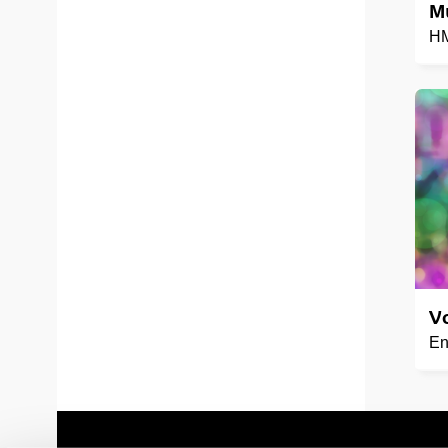
Mu
H
Vo
En