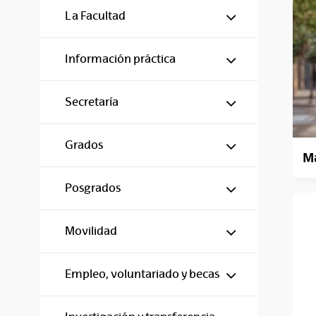
Mostrar/ocul
La Facultad
Mostrar/ocul
Información práctica
Mostrar/ocul
Secretaría
Mostrar/ocul
Grados
Ma
Mostrar/ocul
Posgrados
Mostrar/ocul
Movilidad
Mostrar/ocul
Empleo, voluntariado y becas
Mostrar/ocul