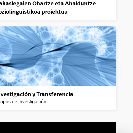
rakaslegaien Ohartze eta Ahalduntze
oziolinguistikoa proiektua
nvestigación y Transferencia
upos de investigación...