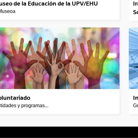
seo de la Educación de la UPV/EHU
I
Museoa
S
luntariado
I
tidades y programas...
Gr