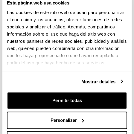
Esta página web usa cookies
Las cookies de este sitio web se usan para personalizar
el contenido y los anuncios, ofrecer funciones de redes
sociales y analizar el tráfico. Además, compartimos
información sobre el uso que haga del sitio web con
nuestros partners de redes sociales, publicidad y análisis
web, quienes pueden combinarla con otra información
Esta guía está dirigida a los equipos directivos y decanales
que les haya proporcionado o que hayan recopilado a
de los centros universitarios. El objetivo es ofrecer apoyo y
partir del uso que haya hecho de sus servicios.
asesoramiento en la atención al estudiantado universitario
con discapacidades, y en general con necesidades
específicas de apoyo educativo.
Mostrar detalles
Acceso a la guía
Arriba
Permitir todas
Guía dirigida a responsables de movilidad
2025-2026
Personalizar