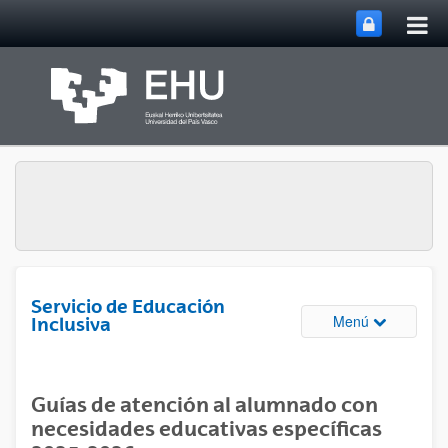
Abri
Saltar al contenido principal
me
prin
Servicio de Educación
Abrir/cerrar
Menú
Inclusiva
Guías de atención al alumnado con
necesidades educativas específicas