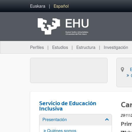
Saltar al contenido principal
Euskara
Español
Perfiles
Estudios
Estructura
Investigación
Servicio de Educación
Ca
Inclusiva
29/11/
Presentación
Mostrar/ocult
Pri
Quiénes somos