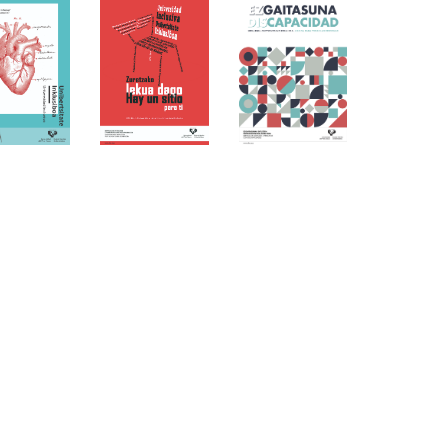
ar subpáginas
ar subpáginas