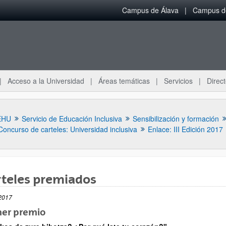
Campus de Álava
Campus de
Acceso a la Universidad
Áreas temáticas
Servicios
Direct
EHU
Servicio de Educación Inclusiva
Sensibilización y formación
Concurso de carteles: Universidad inclusiva
Enlace: III Edición 2017
rteles premiados
2017
ar subpáginas
mer premio