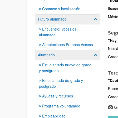
"Nola
Itsas
Contacto y localización
Máste
Futuro alumnado
Mostrar/ocult
Encuentro: Voces del
Seg
alumnado
"Hay 
Adaptaciones Pruebas Acceso
Nicol
Alumnado
Mostrar/ocult
Grado
Estudiantado nuevo de grado
y postgrado
Ter
Estudiantado de grado y
"Cabi
postgrado
Rubé
Ayudas y recursos
Grado
Programa voluntariado
G
Empleabilidad