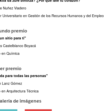
koa da zure bihotza? ¿Por qué late tu corazón?"
ne Nuñez Viadero
r Universitario en Gestión de los Recursos Humanos y del Empleo
ar subpáginas
undo premio
un sitio para ti"
ás Castelblanco Boyacá
ar subpáginas
 en Química
cer premio
da para todas las personas"
n Lanz Gómez
 en Arquitectura Técnica
alería de imágenes