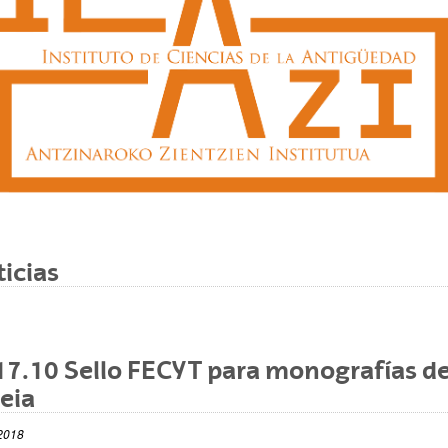
ar subpáginas
icias
7.10 Sello FECYT para monografías d
ar subpáginas
eia
2018