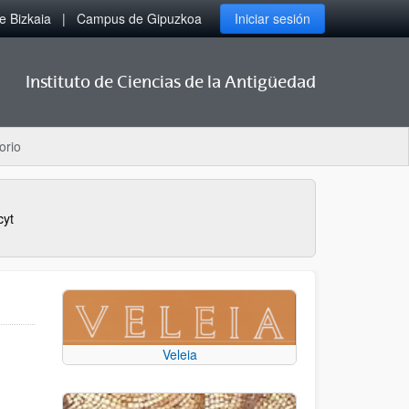
 Bizkaia
Campus de Gipuzkoa
Iniciar sesión
Instituto de Ciencias de la Antigüedad
orio
cyt
Veleia