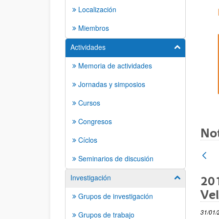
Localización
Miembros
Actividades
Mostrar/ocult
Memoria de actividades
Jornadas y simposios
Cursos
Congresos
Not
Cíclos
Seminarios de discusión
Investigación
201
Mostrar/ocult
Vel
Grupos de investigación
31/01/
Grupos de trabajo