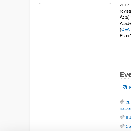
2017.
revist
Acta) 
Acadé
(
CEA
Españ
Ev
20
nacio
II
Co