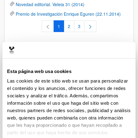
Novedad editorial. Veleia 31 (2014)
Premio de Investigación Enrique Eguren (22.11.2014)
1
2
3
Página
Página
Página
Eventos
RSS
Esta página web usa cookies
2016. Noviembre. Conferencia del Dr. Javier Velaza Frías
Las cookies de este sitio web se usan para personalizar
“Lenguas y pueblos en la Vasconia antigua”
el contenido y los anuncios, ofrecer funciones de redes
2016. Noviembre. Conferencia de la Dra. Alicia Ruiz
sociales y analizar el tráfico. Además, compartimos
Gutiérrez “Desplazarse en época romana: dioses y ritos del
información sobre el uso que haga del sitio web con
viajero”
nuestros partners de redes sociales, publicidad y análisis
2016. 7 noviembre. III Jornadas sobre la biografía como
web, quienes pueden combinarla con otra información
género literario
que les haya proporcionado o que hayan recopilado a
2016. Septiembre. Seminarios “Iuniores y Seniores”
partir del uso que haya hecho de sus servicios.