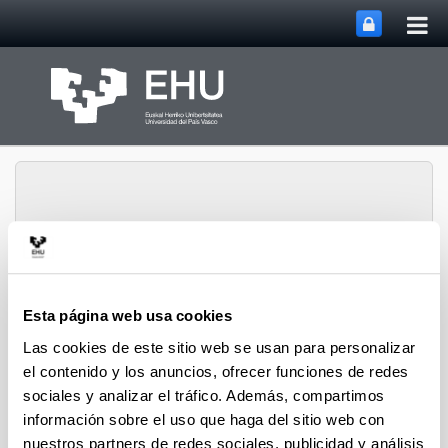
Abri
Saltar al contenido principal
me
prin
Instituto de Ciencias de
Esta página web usa cookies
Abrir/cerrar m
Menú
la Antigüedad
Las cookies de este sitio web se usan para personalizar
el contenido y los anuncios, ofrecer funciones de redes
sociales y analizar el tráfico. Además, compartimos
Jornadas y simposios
información sobre el uso que haga del sitio web con
nuestros partners de redes sociales, publicidad y análisis