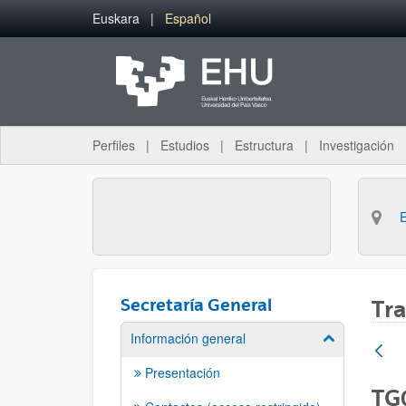
Saltar al contenido principal
Euskara
Español
Perfiles
Estudios
Estructura
Investigación
Secretaría General
Tra
Información general
Mostrar/ocult
Presentación
TG0