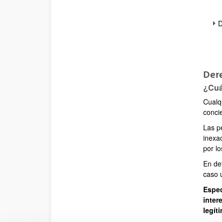
D
Der
¿Cuá
Cualq
conci
Las p
inexac
por l
En det
caso 
Espec
inter
legít