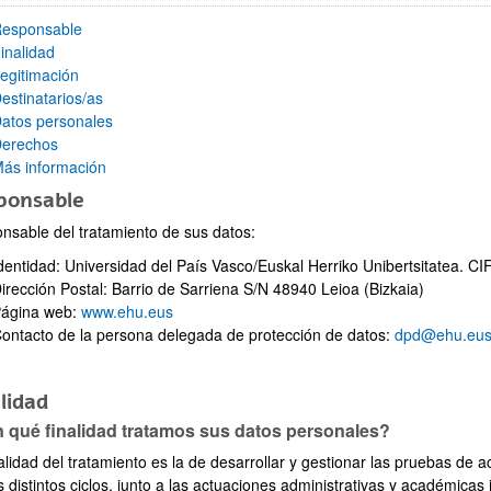
esponsable
inalidad
egitimación
estinatarios/as
atos personales
ar subpáginas
erechos
ás información
ponsable
nsable del tratamiento de sus datos:
dentidad: Universidad del País Vasco/Euskal Herriko Unibertsitatea. 
irección Postal: Barrio de Sarriena S/N 48940 Leioa (Bizkaia)
ágina web:
www.ehu.eus
ontacto de la persona delegada de protección de datos:
dpd@ehu.eu
lidad
 qué finalidad tratamos sus datos personales?
ar subpáginas
alidad del tratamiento es la de desarrollar y gestionar las pruebas de 
s distintos ciclos, junto a las actuaciones administrativas y académica