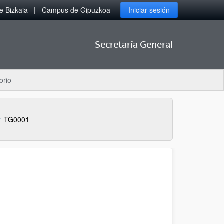
 Bizkaia
Campus de Gipuzkoa
Iniciar sesión
Secretaría General
orio
TG0001