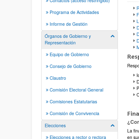
Contactos (acceso restringido)
R
Programa de Actividades
F
L
Informe de Gestión
D
D
Órganos de Gobierno y
Mostrar/ocult
D
Representación
M
Equipo de Gobierno
Res
Respo
Consejo de Gobierno
I
Claustro
D
P
Comisión Electoral General
C
Comisiones Estatutarias
Comisión de Convivencia
Fina
¿Con
Elecciones
Mostrar/ocult
La fin
Elecciones a rector o rectora
en su