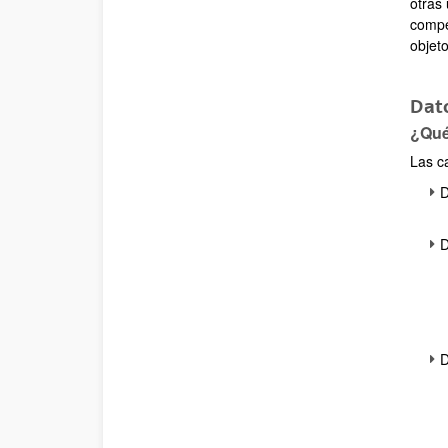
otras
compe
objeto
Dat
¿Qué
Las c
D
D
D