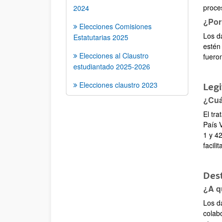
proce
2024
¿Por
Elecciones Comisiones
Los d
Estatutarias 2025
estén
Elecciones al Claustro
fuero
estudiantado 2025-2026
Elecciones claustro 2023
Leg
¿Cuál
El tra
País V
1 y 42
facilit
Dest
¿A q
Los d
colab