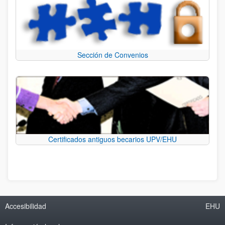
Sección de Convenios
Certificados antiguos becarios UPV/EHU
Accesibilidad
EHU