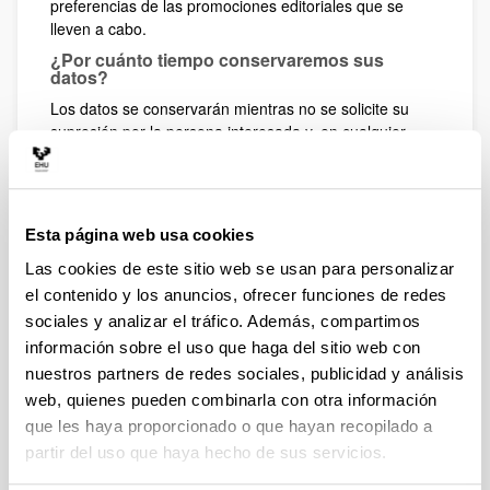
preferencias de las promociones editoriales que se
lleven a cabo.
¿Por cuánto tiempo conservaremos sus
datos?
Los datos se conservarán mientras no se solicite su
supresión por la persona interesada y, en cualquier
caso, siempre que estén abiertos los plazos de recurso
y/o reclamación procedente o mientras sigan
respondiendo a la finalidad para la que fueron
obtenidos.
Esta página web usa cookies
Arriba
Las cookies de este sitio web se usan para personalizar
Legitimación
el contenido y los anuncios, ofrecer funciones de redes
¿Cuál es la legitimación para el tratamiento de
sociales y analizar el tráfico. Además, compartimos
sus datos?
información sobre el uso que haga del sitio web con
La base legal para el tratamiento de sus datos es el
nuestros partners de redes sociales, publicidad y análisis
consentimiento expreso de la persona interesada para
web, quienes pueden combinarla con otra información
los fines del tratamiento. La persona interesada tendrá
que les haya proporcionado o que hayan recopilado a
derecho a retirar su consentimiento en cualquier
partir del uso que haya hecho de sus servicios.
momento, pero no afectará a la licitud del tratamiento
basada en el consentimiento previamente otorgado.