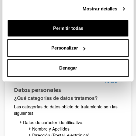
Asimismo, puede resultar necesario para la ejecución
Mostrar detalles
de un contrato en el que la persona interesada sea
parte o para la aplicación a petición de éste de medidas
precontractuales. Para la elaboración de perfiles, la
Permitir todas
base legal del tratamiento es el consentimiento explícito
de la persona interesada.
Arriba
Personalizar
Destinatarios/as
¿A quién se comunicarán sus datos?
Denegar
No se cederán datos salvo previsión legal.
Arriba
Datos personales
¿Qué categorías de datos tratamos?
Las categorías de datos objeto de tratamiento son las
siguientes:
Datos de carácter identificativo:
Nombre y Apellidos
Dirección (Postal, electrónica)